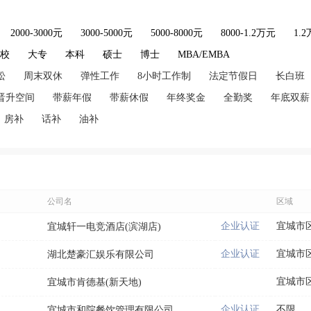
2000-3000元
3000-5000元
5000-8000元
8000-1.2万元
1.
技校
大专
本科
硕士
博士
MBA/EMBA
松
周末双休
弹性工作
8小时工作制
法定节假日
长白班
晋升空间
带薪年假
带薪休假
年终奖金
全勤奖
年底双薪
房补
话补
油补
公司名
区域
企业认证
宜城市
宜城轩一电竞酒店(滨湖店)
企业认证
宜城市
湖北楚豪汇娱乐有限公司
宜城市
宜城市肯德基(新天地)
企业认证
不限
宜城市和院餐饮管理有限公司