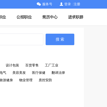
服务号
登录
|
注册
职位
公招职位
简历中心
进求职群
搜 索
设计包装
百货零售
工厂工业
电气
美容美发
医疗保健
翻译法律
旅游健身
物业管理
质控安防