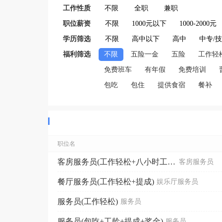
工作性质
不限
全职
兼职
职位薪资
不限
1000元以下
1000-2000元
学历筛选
不限
高中以下
高中
中专/
福利筛选
不限
五险一金
五险
工作轻
免费班车
有年假
免费培训
包吃
包住
提供食宿
餐补
职位名
客房服务员(工作轻松+八小时工作制)
客房服务员
餐厅服务员(工作轻松+提成)
娱乐厅服务员
服务员(工作轻松)
服务员
服务员(包吃+工龄+提成+奖金)
服务员