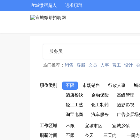
宜城微帮超人
进求职群
热门推荐：
销售
客服
文员
人事
普工
设计
职位类别
不限
市场销售
行政人事
城
酒店餐饮
金融保险
高级管理
轻工工艺
化工制药
摄影影视
淘宝电商
汽车服务
广告会展场
工作区域
不限
宜城市区
宜城乡镇
刷新时间
不限
今天
三天内
一周内