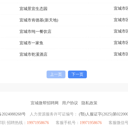
宜城市
宜城景宜生态园
宜城市
宜城市肯德基(新天地)
宜城市
宜城市纯一餐饮店
宜城市
宜城市一家鱼
宜城市
宜城市乾溪酒店
上一页
下一页
宜城微帮招聘网
用户协议
隐私政策
2024088268号
人力资源服务许可证编号：
(鄂)人服证字(2025)第02200
求职·招聘热线：
19971958676
客服手机号：
19971958676
客服微信