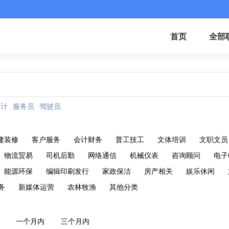
首页
全部
会计
服务员
驾驶员
建装修
客户服务
会计财务
普工技工
文体培训
文职文员
物流贸易
司机后勤
网络通信
机械仪表
咨询顾问
电子
能源环保
编辑印刷发行
家政保洁
房产相关
娱乐休闲
务
新媒体运营
农林牧渔
其他分类
一个月内
三个月内